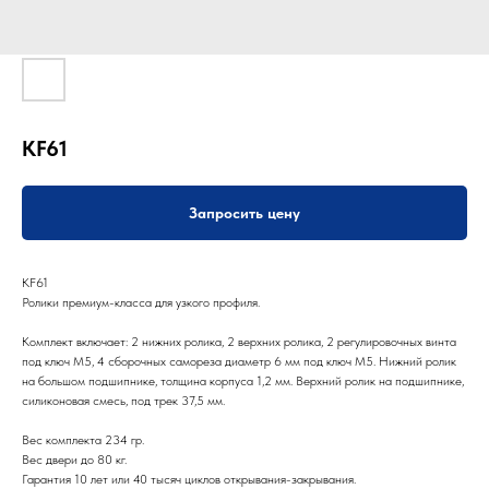
KF61
Запросить цену
KF61
Ролики премиум-класса для узкого профиля.
Комплект включает: 2 нижних ролика, 2 верхних ролика, 2 регулировочных винта
под ключ М5, 4 сборочных самореза диаметр 6 мм под ключ М5. Нижний ролик
на большом подшипнике, толщина корпуса 1,2 мм. Верхний ролик на подшипнике,
силиконовая смесь, под трек 37,5 мм.
Вес комплекта 234 гр.
Вес двери до 80 кг.
Гарантия 10 лет или 40 тысяч циклов открывания-закрывания.